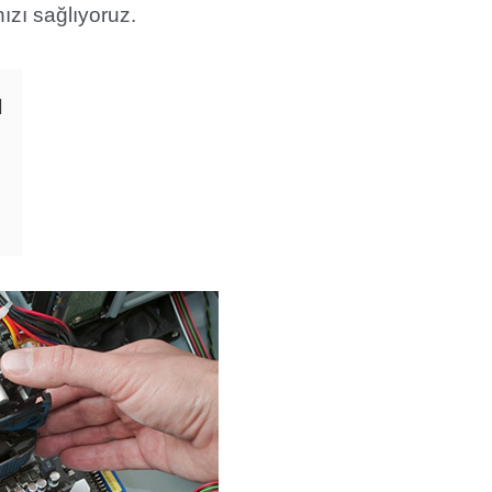
ızı sağlıyoruz.
z