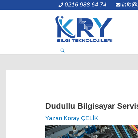
0216 988 64 74
info@
İçeriğe
atla
Dudullu Bilgisayar Servis
Yazan
Koray ÇELİK