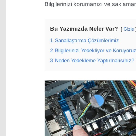
Bilgilerinizi korumanızı ve saklaman
Bu Yazımızda Neler Var?
Gizle
1
Sanallaştırma Çözümlerimiz
2
Bilgilerinizi Yedekliyor ve Koruyoru
3
Neden Yedekleme Yaptırmalısınız?