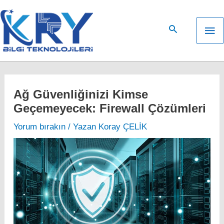
İçeriğe
atla
An
me
Ağ Güvenliğinizi Kimse
Geçemeyecek: Firewall Çözümleri
Yorum bırakın
/ Yazan
Koray ÇELİK