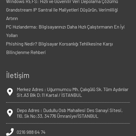
Windows REFS: Hızlı ve Güvenilir Veri Depolama Çözümü
Grandstream IP Santral ile Maliyetleri Düşürün, Verimliliği
Artırın
PC Hızlandırma: Bilgisayarınızı Daha Hızlı Çalıştırmanın En İyi
Yolları
Phishing Nedir? Bilgisayar Korsanlığı Tehlikesine Karşı
Bilinçlenme Rehberi
İletişim
Merkez Adres : Uğurmumcu Mh. Çalıgülü Sk. Tüm Aydınlar
Sit.A3 Blk D:11 Kartal / İSTANBUL
Depo Adres : Dudullu Osb Mahallesi Des Sanayi Sitesi,
110. Sk No:33, 34776 Ümraniye/İSTANBUL
0216 988 64 74