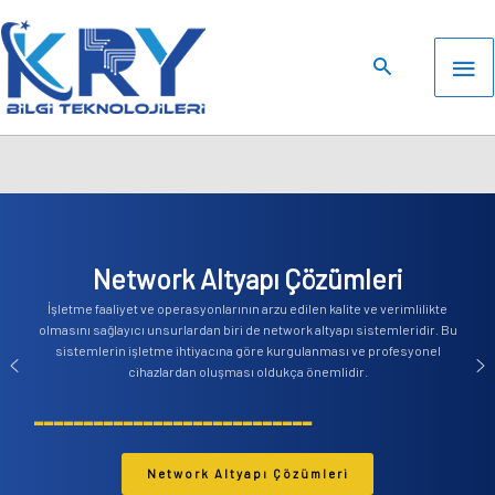
İçeriğe
atla
An
me
Network Altyapı Çözümleri
İşletme faaliyet ve operasyonlarının arzu edilen kalite ve verimlilikte
olmasını sağlayıcı unsurlardan biri de network altyapı sistemleridir. Bu
sistemlerin işletme ihtiyacına göre kurgulanması ve profesyonel
cihazlardan oluşması oldukça önemlidir.
----------------------------
Network Altyapı Çözümleri