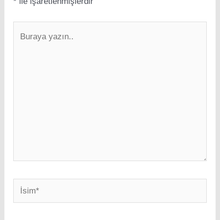
*
ile işaretlenmişlerdir
Buraya
yazın..
İsim*