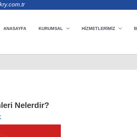
kry.com.tr
ANASAYFA
KURUMSAL
HIZMETLERIMIZ
eri Nelerdir?
K