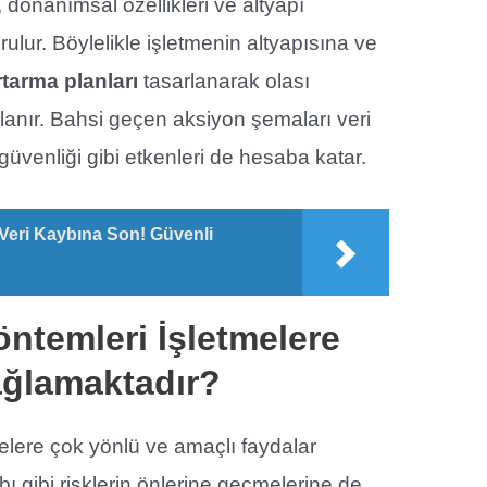
, donanımsal özellikleri ve altyapı
lur. Böylelikle işletmenin altyapısına ve
rtarma planları
tasarlanarak olası
lanır. Bahsi geçen aksiyon şemaları veri
n güvenliği gibi etkenleri de hesaba katar.
 Veri Kaybına Son! Güvenli
ntemleri İşletmelere
ağlamaktadır?
elere çok yönlü ve amaçlı faydalar
bı gibi risklerin önlerine geçmelerine de