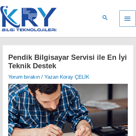
İçeriğe
atla
An
me
Pendik Bilgisayar Servisi ile En İyi
Teknik Destek
Yorum bırakın
/ Yazan
Koray ÇELİK